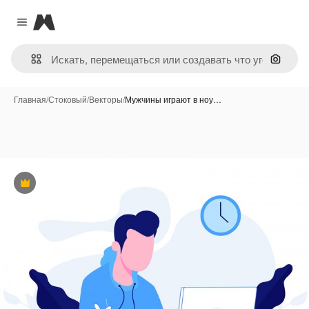
Magnific
Close menu
Поиск 
Главная
/
Стоковый
/
Векторы
/
Мужчины играют в ноу…
Премиум