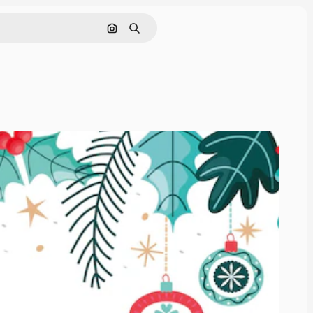
Поиск по изображению
Поиск