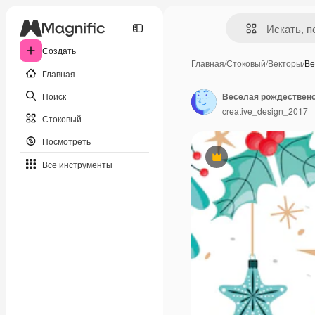
Создать
Главная
/
Стоковый
/
Векторы
/
Ве
Главная
Поиск
creative_design_2017
Стоковый
Посмотреть
Премиум
Все инструменты