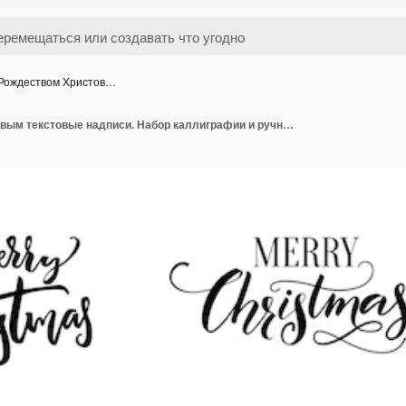
Рождеством Христов…
С Рождеством Христовым текстовые надписи. Набор каллиграфии и ручной надписи для рождественских поздравительных открыток, тегов и накладок. Черные слова, изолированные на белом фоне.