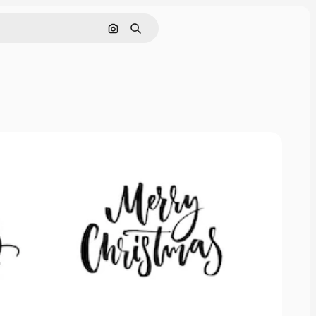
Поиск по изображению
Поиск