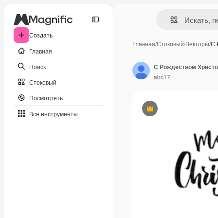
Создать
Главная
/
Стоковый
/
Векторы
/
С 
Главная
Поиск
abc17
Стоковый
Посмотреть
Премиум
Все инструменты