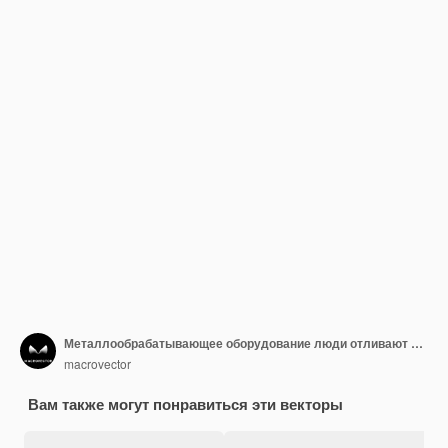
Металлообрабатывающее оборудование люди отливают поковку, работая на токарном станке, сверлении, резке, гибке, изометрическом наборе, изолированной векторной иллюстрации
macrovector
Вам также могут понравиться эти векторы