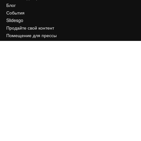
Блог
События
Slidesgo
Продайте свой контент
Помещение для прессы
Ищете magnific.ai
Связаться с нами
Клиентская поддержка
Instagram
YouTube
LinkedIn
TikTok
Discord
X
Reddit