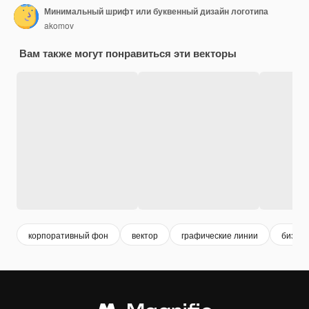
Минимальный шрифт или буквенный дизайн логотипа
akomov
Вам также могут понравиться эти векторы
корпоративный фон
вектор
графические линии
бизне