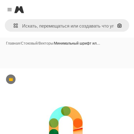
Magnific
Close menu
Поиск 
Главная
/
Стоковый
/
Векторы
/
Минимальный шрифт ил…
Премиум