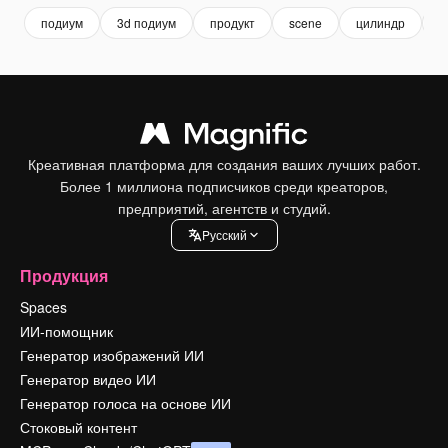
подиум
3d подиум
продукт
scene
цилиндр
к
Креативная платформа для создания ваших лучших работ.
Более 1 миллиона подписчиков среди креаторов,
предприятий, агентств и студий.
Pусский
Продукция
Spaces
ИИ-помощник
Генератор изображений ИИ
Генератор видео ИИ
Генератор голоса на основе ИИ
Стоковый контент