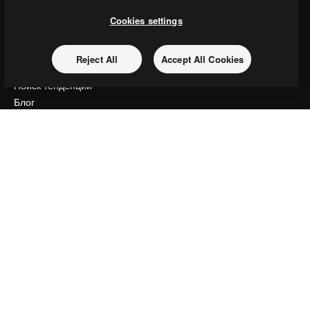
Цены
Cookies settings
О нас
Reviews
Reject All
Accept All Cookies
Вакансии
Поиск тенденций
Блог
События
Slidesgo
Продайте свой контент
Помещение для прессы
Ищете magnific.ai
Связаться с нами
Клиентская поддержка
Instagram
YouTube
LinkedIn
TikTok