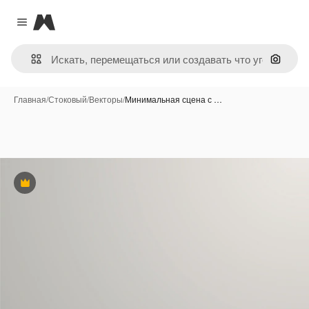
Magnific
Close menu
Поиск 
Главная
/
Стоковый
/
Векторы
/
Минимальная сцена с …
Премиум