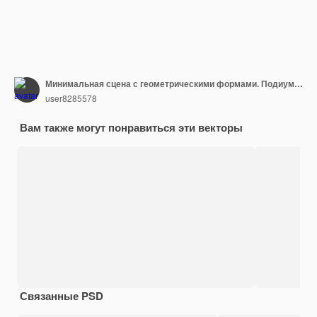
Минимальная сцена с геометрическими формами. Подиумы мрамора цилиндра и куба в белой предпосылке. Сцена, чтобы показать косметический продукт, витрина, витрина, витрина и сцена. 3D иллюстрации.
user8285578
Вам также могут понравиться эти векторы
Связанные PSD