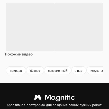
Похожие видео
Premium
Premium
Premium
Premium
природа
бизнес
современный
лицо
искусство
Креативная платформа для создания ваших лучших работ.