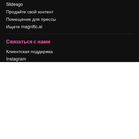
Slidesgo
Продайте свой контент
Помещение для прессы
Ищете magnific.ai
Связаться с нами
Клиентская поддержка
Instagram
YouTube
LinkedIn
TikTok
Discord
X
Reddit
Copyright © 2010-
2026
Freepik Company S.L.U.
Все права защищены
.