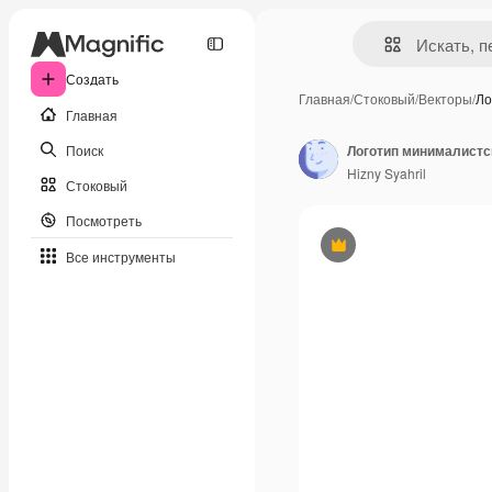
Создать
Главная
/
Стоковый
/
Векторы
/
Ло
Главная
Поиск
Логотип минималистс
Hizny Syahril
Стоковый
Посмотреть
Премиум
Все инструменты