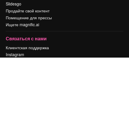
Slidesgo
Продайте свой контент
Помещение для прессы
Ищете magnific.ai
Связаться с нами
Клиентская поддержка
Instagram
YouTube
LinkedIn
TikTok
Discord
X
Reddit
Copyright © 2010-
2026
Freepik Company S.L.U.
Все права защищены
.