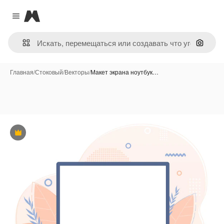
Magnific
Close menu
Поиск 
Главная
/
Стоковый
/
Векторы
/
Макет экрана ноутбук…
Премиум