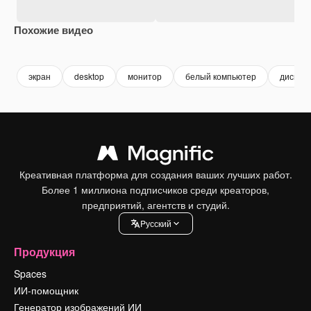
Похожие видео
Premium
Premium
Сгенерировано с помощью ИИ
Premium
Premium
экран
desktop
монитор
белый компьютер
диспле
Креативная платформа для создания ваших лучших работ.
Более 1 миллиона подписчиков среди креаторов,
предприятий, агентств и студий.
Pусский
Продукция
Spaces
ИИ-помощник
Генератор изображений ИИ