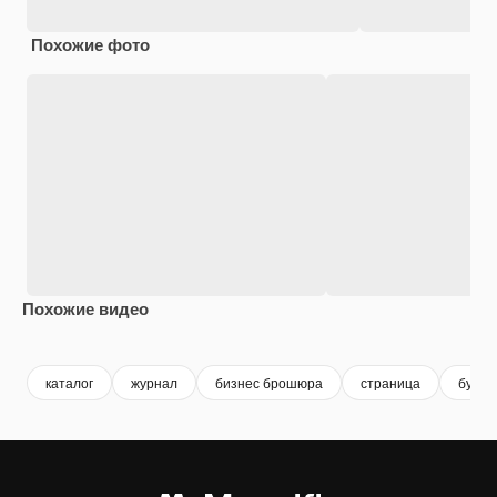
Похожие фото
Похожие видео
Premium
Premium
Сгенерировано с помощью ИИ
Premium
Premium
Сгенериров
каталог
журнал
бизнес брошюра
страница
букле