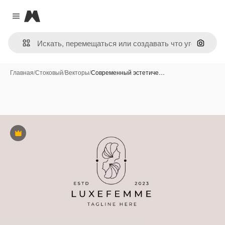
Magnific
Close menu
Поиск 
Главная
/
Стоковый
/
Векторы
/
Современный эстетиче…
Премиум