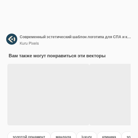
Современный эстетический шаблон логотипа для СПА и косметического бизнеса
Kuru Pixels
Вам также могут понравиться эти векторы
золотой орнамент
мандала
luxury
клиника
золот