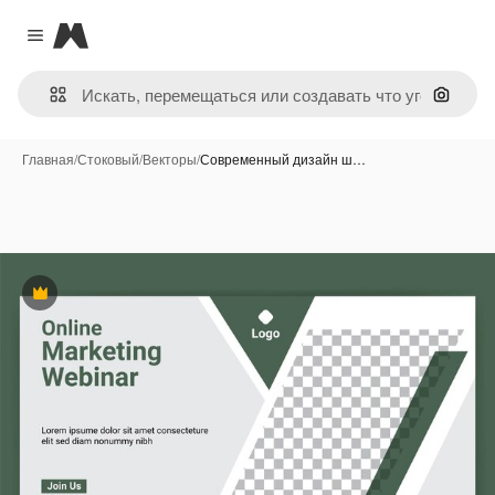
Magnific
Close menu
Поиск 
Главная
/
Стоковый
/
Векторы
/
Современный дизайн ш…
Премиум