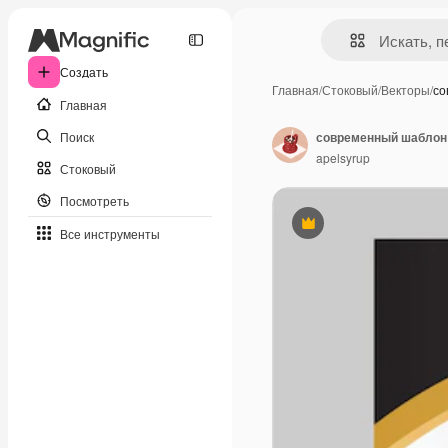
Создать
Главная
/
Стоковый
/
Векторы
/
со
Главная
Поиск
современный шаблон
apelsyrup
Стоковый
Посмотреть
Премиум
Все инструменты