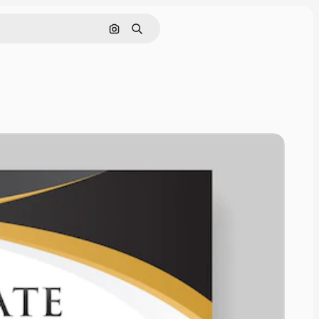
Поиск по изображению
Поиск