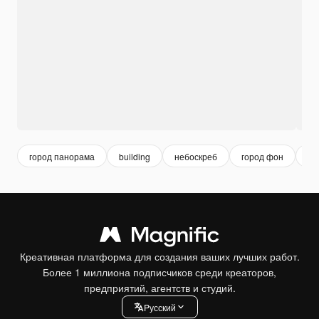
город панорама
building
небоскреб
город фон
би
Креативная платформа для создания ваших лучших работ.
Более 1 миллиона подписчиков среди креаторов,
предприятий, агентств и студий.
Pусский