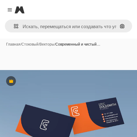
Magnific
Close menu
Поиск 
Главная
/
Стоковый
/
Векторы
/
Современный и чистый…
Премиум