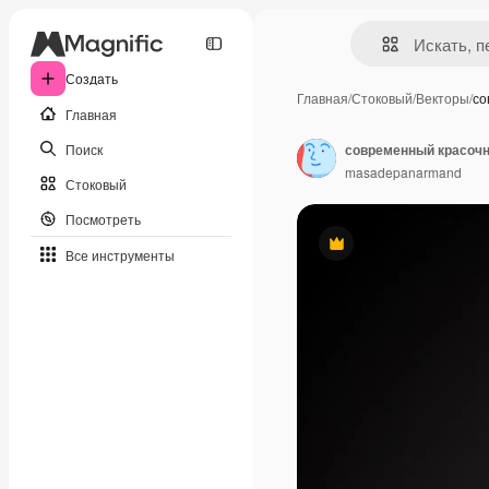
Создать
Главная
/
Стоковый
/
Векторы
/
со
Главная
Поиск
masadepanarmand
Стоковый
Посмотреть
Премиум
Все инструменты