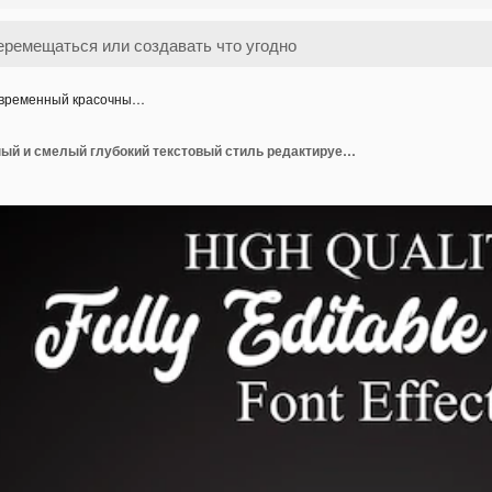
временный красочны…
современный красочный и смелый глубокий текстовый стиль редактируемый эффект шрифта