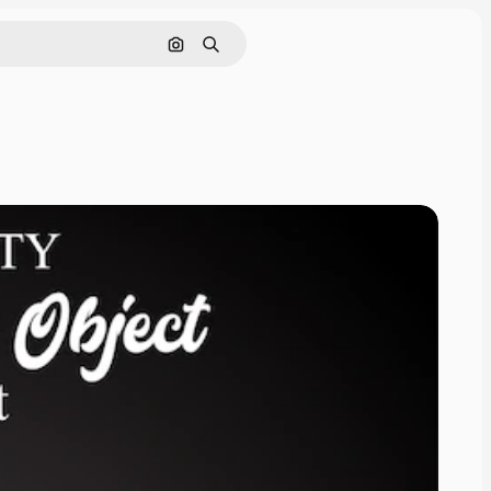
Поиск по изображению
Поиск