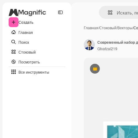
Создать
Главная
/
Стоковый
/
Векторы
/
Со
Главная
Поиск
Gfxafzal219
Стоковый
Посмотреть
Премиум
Все инструменты