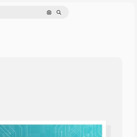
Поиск по изображению
Поиск