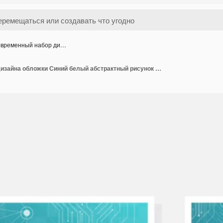
временный набор ди…
Современный набор дизайна обложки Синий белый абстрактный рисунок линии Креативная векторная коллекция волнистых полос