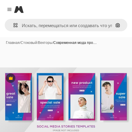
Magnific
Close menu
Поиск 
Главная
/
Стоковый
/
Векторы
/
Современная мода про…
Премиум