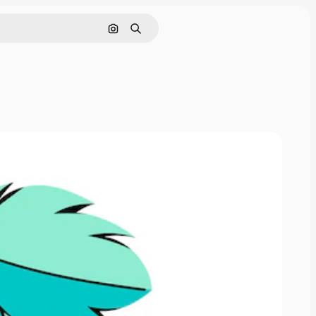
Поиск по изображению
Поиск