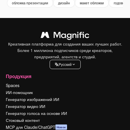
обложка презентации
дизайн
макет обложки
годовой о
Креативная платформа для создания ваших лучших работ.
Более 1 миллиона подписчиков среди креаторов,
предприятий, агентств и студий.
Pусский
Продукция
Spaces
ИИ-помощник
Генератор изображений ИИ
Генератор видео ИИ
Генератор голоса на основе ИИ
Стоковый контент
MCP для Claude/ChatGPT
Новое