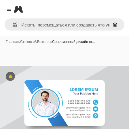
Magnific
Close menu
Поиск 
Главная
/
Стоковый
/
Векторы
/
Современный дизайн ш…
Премиум