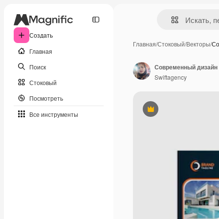
Создать
Главная
/
Стоковый
/
Векторы
/
Со
Главная
Поиск
Современный дизайн
Swiftagency
Стоковый
Посмотреть
Премиум
Все инструменты