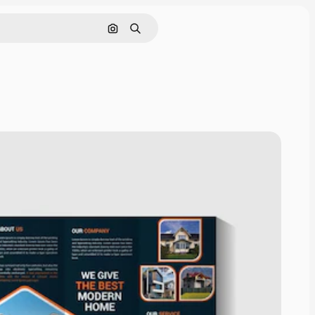
Поиск по изображению
Поиск