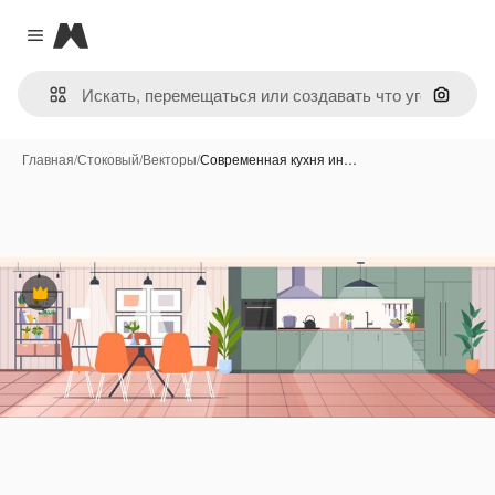
Magnific
Close menu
Поиск 
Главная
/
Стоковый
/
Векторы
/
Современная кухня ин…
Премиум