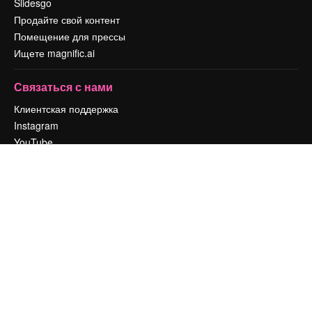
Slidesgo
Продайте свой контент
Помещение для прессы
Ищете magnific.ai
Связаться с нами
Клиентская поддержка
Instagram
YouTube
LinkedIn
TikTok
Discord
X
Reddit
Copyright © 2010-
2026
Freepik Company S.L.U.
Все права защищены
.