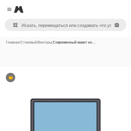
Magnific
Close menu
Поиск 
Главная
/
Стоковый
/
Векторы
/
Современный макет но…
Премиум