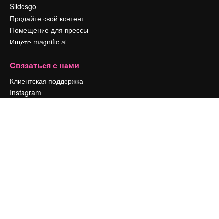
Slidesgo
Продайте свой контент
Помещение для прессы
Ищете magnific.ai
Связаться с нами
Клиентская поддержка
Instagram
YouTube
LinkedIn
TikTok
Discord
X
Reddit
Copyright © 2010-
2026
Freepik Company S.L.U.
Все права защищены
.