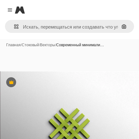
Magnific
Close menu
Поиск 
Главная
/
Стоковый
/
Векторы
/
Современный минимали…
Премиум