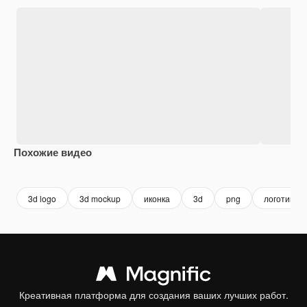
Похожие видео
Premium
Premium
3d logo
3d mockup
иконка
3d
png
логотип ма
Креативная платформа для создания ваших лучших работ.