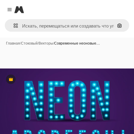
Magnific
Close menu
Поиск 
Главная
/
Стоковый
/
Векторы
/
Современные неоновые…
Премиум