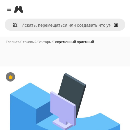
Magnific
Close menu
Поиск 
Главная
/
Стоковый
/
Векторы
/
Современный приемный…
Премиум