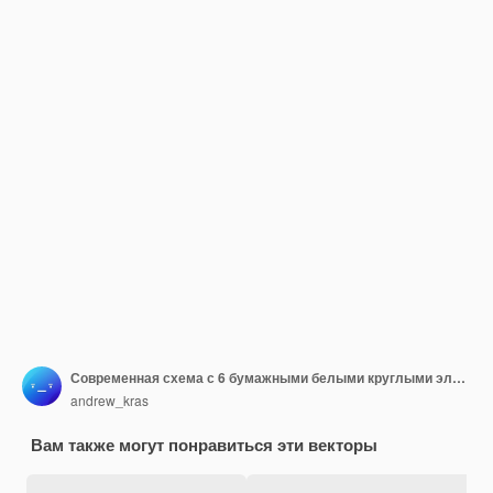
Современная схема с 6 бумажными белыми круглыми элементами со стрелками, указывающими на основной круг. Концепция шести особенностей стартап-проекта. Шаблон плоского инфографического дизайна. Минимальная векторная иллюстрация.
andrew_kras
Вам также могут понравиться эти векторы