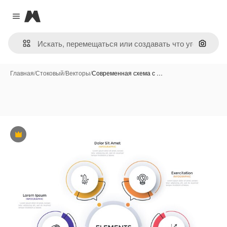
Magnific
Close menu
Поиск 
Главная
/
Стоковый
/
Векторы
/
Современная схема с …
Премиум