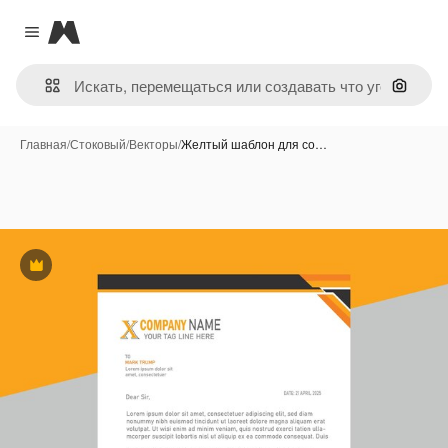
Magnific
Close menu
Поиск 
Главная
/
Стоковый
/
Векторы
/
Желтый шаблон для со…
Премиум