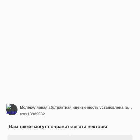
Молекулярная абстрактная идентичность установлена. Баннер, А4 бланк, визитка. иллюстрации. Атомы.
user13969932
Вам также могут понравиться эти векторы