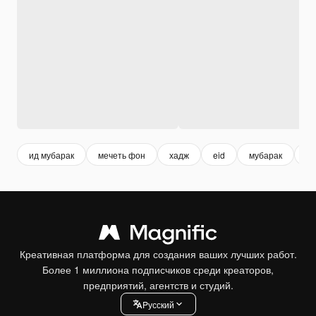
ид мубарак
мечеть фон
хадж
eid
мубарак
му
Креативная платформа для создания ваших лучших работ.
Более 1 миллиона подписчиков среди креаторов,
предприятий, агентств и студий.
Pусский