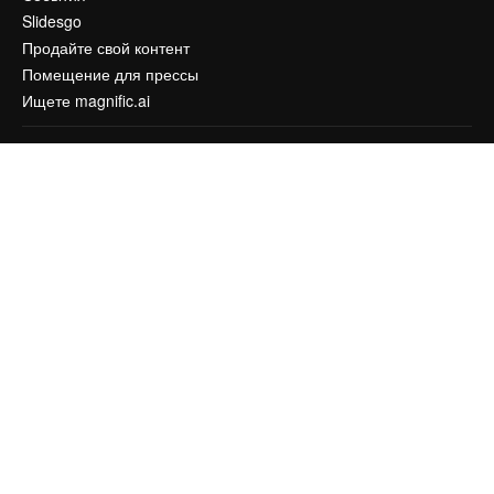
Slidesgo
Продайте свой контент
Помещение для прессы
Ищете magnific.ai
Связаться с нами
Клиентская поддержка
Instagram
YouTube
LinkedIn
TikTok
Discord
X
Reddit
Copyright © 2010-
2026
Freepik Company S.L.U.
Все права защищены
.