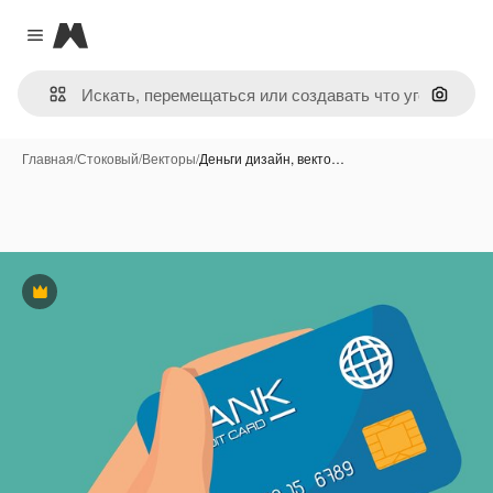
Magnific
Close menu
Поиск 
Главная
/
Стоковый
/
Векторы
/
Деньги дизайн, векто…
Премиум