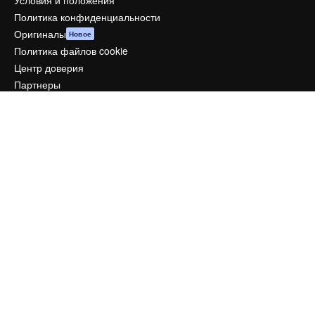
Условия и положения
Политика конфиденциальности
Оригиналы
Новое
Политика файлов cookie
Центр доверия
Партнеры
Предприятие
Компания
Цены
О нас
Reviews
Вакансии
Поиск тенденций
Блог
События
Slidesgo
Продайте свой контент
Помещение для прессы