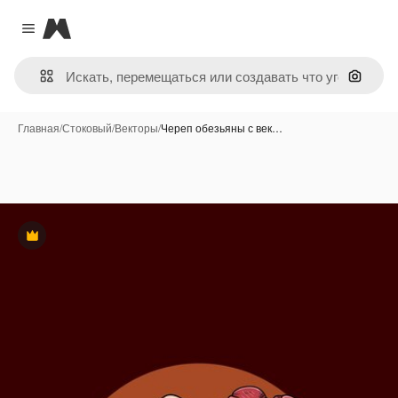
Magnific
Close menu
Поиск 
Главная
/
Стоковый
/
Векторы
/
Череп обезьяны с век…
Премиум