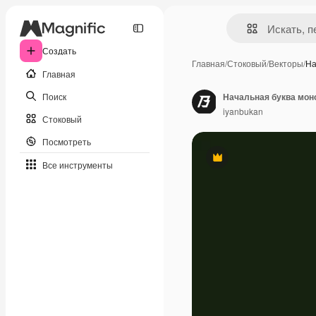
Создать
Главная
/
Стоковый
/
Векторы
/
На
Главная
Поиск
iyanbukan
Стоковый
Посмотреть
Премиум
Все инструменты