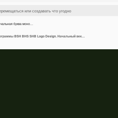
чальная буква моно…
Начальная буква монограммы BSH BHS SHB Logo Design. Начальный вектор иконы бизнеса