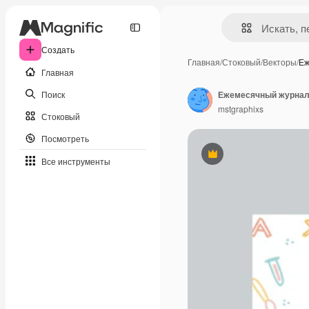
Создать
Главная
/
Стоковый
/
Векторы
/
Еж
Главная
Поиск
Ежемесячный журнал 
mstgraphixs
Стоковый
Посмотреть
Премиум
Все инструменты