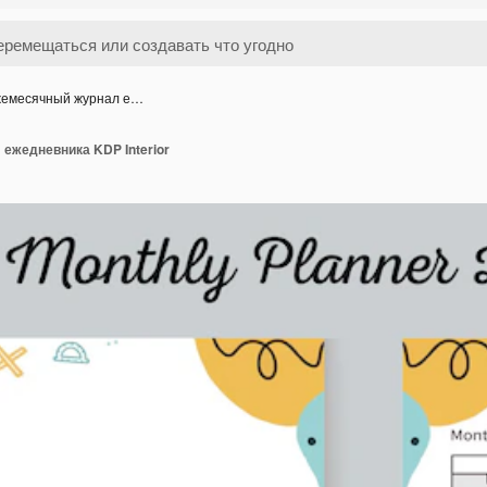
емесячный журнал е…
ежедневника KDP Interior