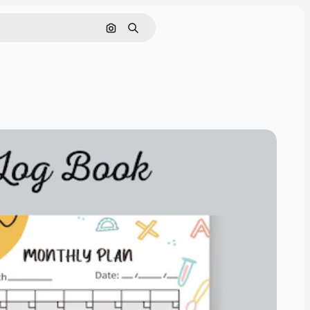
Поиск по изображению
Поиск