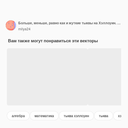
Больше, меньше, равно как и жуткие тыквы на Хэллоуин. Развивающая математическая игра для детей.
milya24
Вам также могут понравиться эти векторы
алгебра
математика
тыква хэллоуин
тыква
хэлло