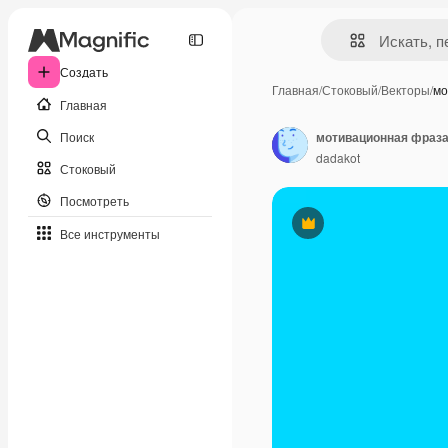
Создать
Главная
/
Стоковый
/
Векторы
/
мо
Главная
Поиск
мотивационная фраз
dadakot
Стоковый
Посмотреть
Премиум
Все инструменты