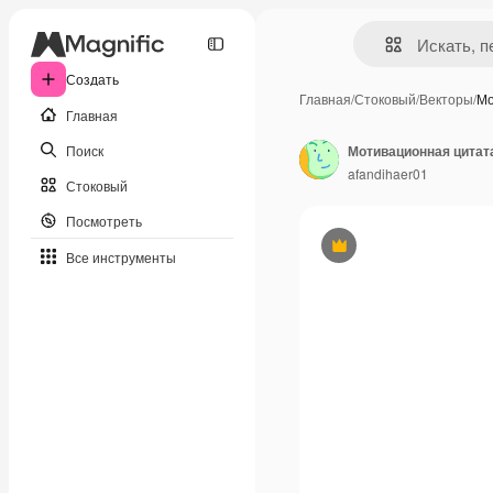
Создать
Главная
/
Стоковый
/
Векторы
/
Мо
Главная
Поиск
Мотивационная цитат
afandihaer01
Стоковый
Посмотреть
Премиум
Все инструменты