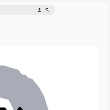
Поиск по изображению
Поиск