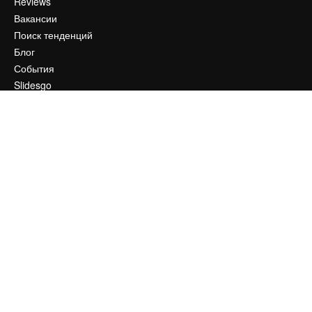
Reviews
Вакансии
Поиск тенденций
Блог
События
Slidesgo
Продайте свой контент
Помещение для прессы
Ищете magnific.ai
Связаться с нами
Клиентская поддержка
Instagram
YouTube
LinkedIn
TikTok
Discord
X
Reddit