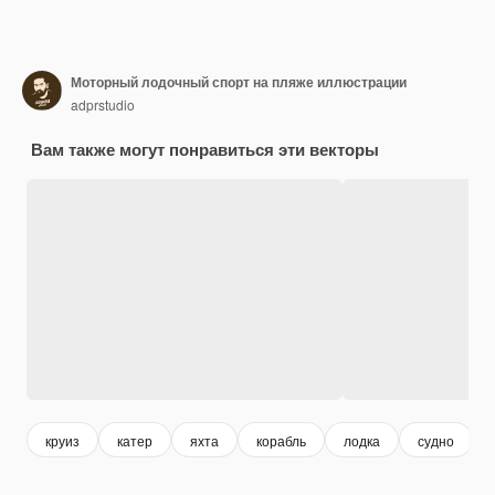
Моторный лодочный спорт на пляже иллюстрации
adprstudio
Вам также могут понравиться эти векторы
круиз
катер
яхта
корабль
лодка
судно