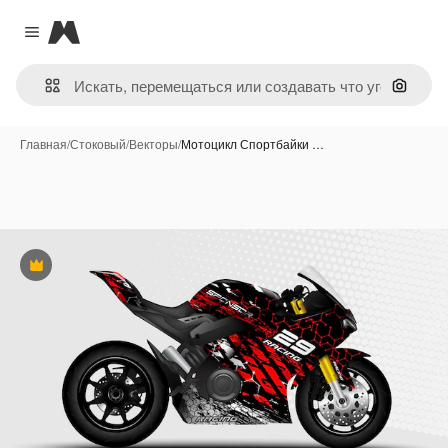
Magnific
Close menu
Поиск 
Главная
/
Стоковый
/
Векторы
/
Мотоцикл Спортбайки …
Премиум