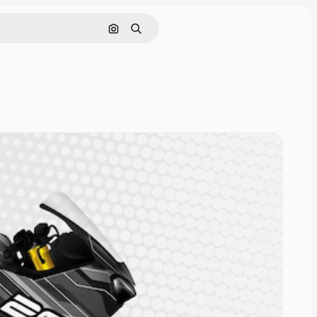
Поиск по изображению
Поиск