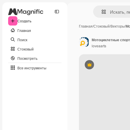
Создать
Главная
/
Стоковый
/
Векторы
/
Мо
Главная
Поиск
loveaarts
Стоковый
Посмотреть
Премиум
Все инструменты