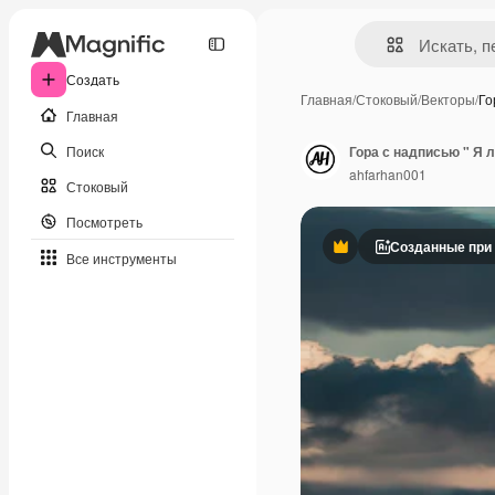
Создать
Главная
/
Стоковый
/
Векторы
/
Го
Главная
Поиск
Гора с надписью " Я 
ahfarhan001
Стоковый
Посмотреть
Созданные при
Премиум
Все инструменты