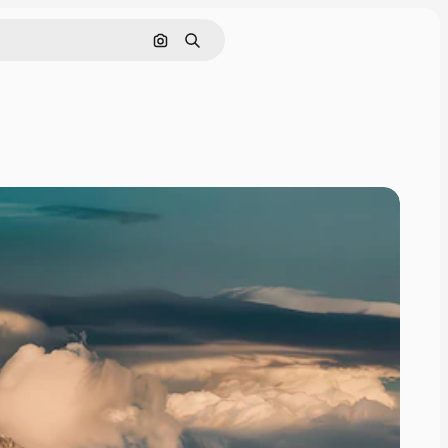
Поиск по изображению
Поиск