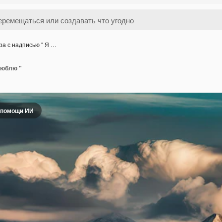
ра с надписью " Я …
люблю "
 помощи ИИ