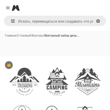
Magnific
Close menu
Поиск 
Главная
/
Стоковый
/
Векторы
/
Векторный набор диза…
Премиум