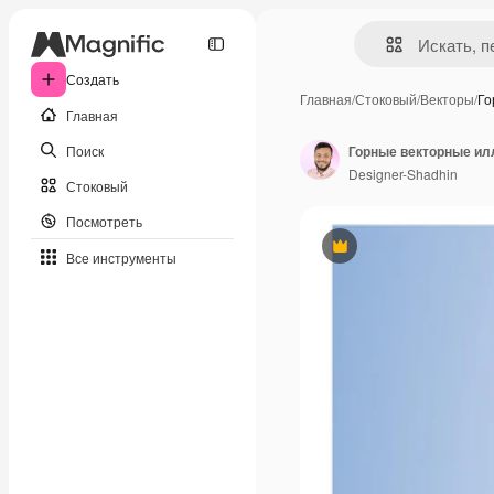
Создать
Главная
/
Стоковый
/
Векторы
/
Го
Главная
Поиск
Designer-Shadhin
Стоковый
Посмотреть
Премиум
Все инструменты