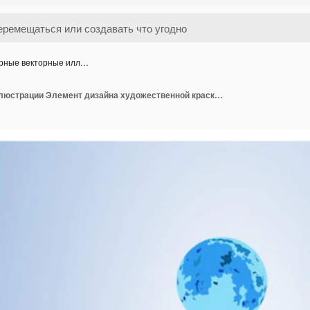
рные векторные илл…
Горные векторные иллюстрации Элемент дизайна художественной краски акварельный вектор