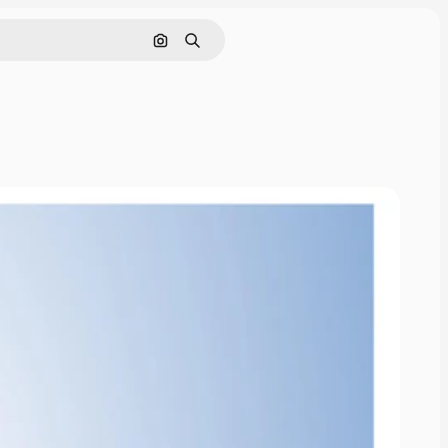
Поиск по изображению
Поиск