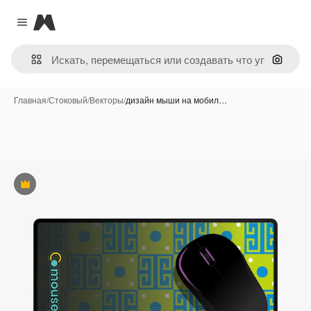
Magnific
Close menu
Поиск 
Главная
/
Стоковый
/
Векторы
/
дизайн мыши на мобил…
Премиум