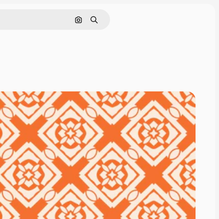
Поиск по изображению
Поиск