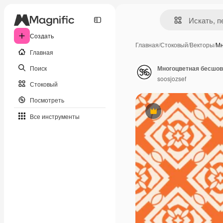
Создать
Главная
/
Стоковый
/
Векторы
/
Мн
Главная
Поиск
soosjozsef
Стоковый
Посмотреть
Премиум
Все инструменты