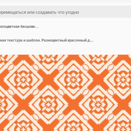
огоцветная бесшовн…
Многоцветная бесшовная текстура и шаблон. Разноцветный красочный декоративный графический дизайн. Цветные мозаичные орнаменты. Векторная иллюстрация EPS10.