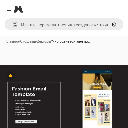
Magnific
Close menu
Поиск 
Главная
/
Стоковый
/
Векторы
/
Многоцелевой электро…
Премиум